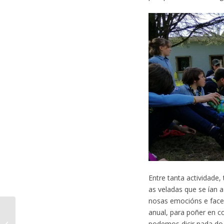
Entre tanta actividade
as veladas que se ían a
nosas emocións e facer
anual, para poñer en c
Toda unha
experiencia brasileira
podemos dicir nada do