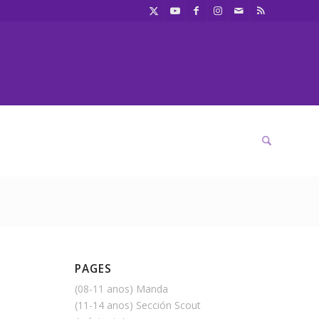
PAGES
(08-11 anos) Manda
(11-14 anos) Sección Scout