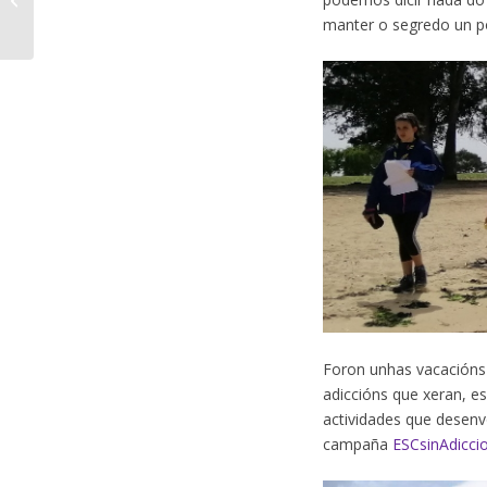
en pleno Ribeiro
manter o segredo un p
Foron unhas vacacións 
adiccións que xeran, e
actividades que desen
campaña
ESCsinAdicci