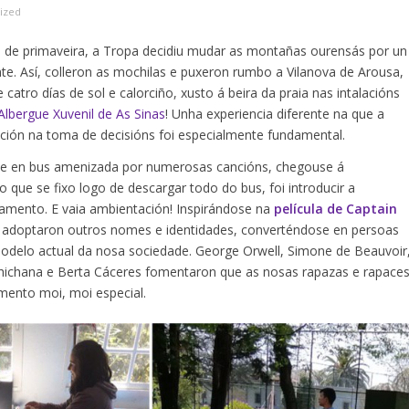
ized
 de primaveira, a Tropa decidiu mudar as montañas ourensás por un
nte. Así, colleron as mochilas e puxeron rumbo a Vilanova de Arousa,
catro días de sol e calorciño, xusto á beira da praia nas intalacións
Albergue Xuvenil de As Sinas
! Unha experiencia diferente na que a
pación na toma de decisións foi especialmente fundamental.
axe en bus amenizada por numerosas cancións, chegouse á
ro que se fixo logo de descargar todo do bus, foi introducir a
mento. E vaia ambientación! Inspirándose na
película de
Captain
s adoptaron outros nomes e identidades, converténdose en persoas
 modelo actual da nosa sociedade. George Orwell, Simone de Beauvoir
 Chichana e Berta Cáceres fomentaron que as nosas rapazas e rapace
ento moi, moi especial.