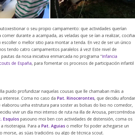
 autoxestionar o seu propio campamento: que actividades querían
a comer durante a acampada, as veladas que se ían a realizar, cociña
escoller o mellor sitio para montar a tenda. En vez de ser un único
 tendo catro campamentos paralelos á vez! Este nivel de
 pautas da nosa iniciativa enmarcada no programa “
Infancia
couts de España
, para fomentar os procesos de participación infantil
ulla puido profundizar naquelas cousas que lle chamaban máis a
eu interese. Coma no caso da
Pat. Rinocerontes
, que decidiu afonda
e elaborou unha estrutura para soster as bolsas do lixo no comedor,
decidiu vivir un día moi intenso de ruta na illa de Arousa, percorréndoa
. Esquíos
pasouno moi ben con actividades de distensión, coma os
a risoterapia. Para a
Pat. Aguias
o mellor foi poder achegarse un
o morse, as súas tradicións ou algo de técnica scout.