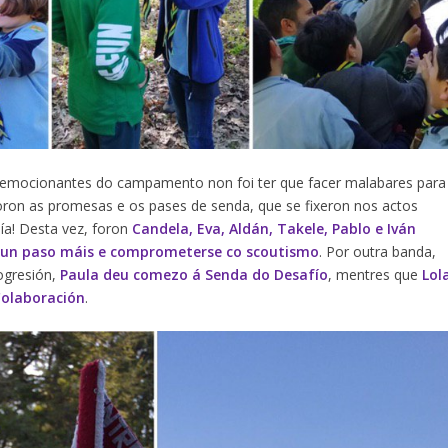
emocionantes do campamento non foi ter que facer malabares para
oron as promesas e os pases de senda, que se fixeron nos actos
ía! Desta vez, foron
Candela, Eva, Aldán, Takele, Pablo e Iván
r un paso máis e comprometerse co scoutismo
. Por outra banda,
ogresión,
Paula deu comezo á Senda do Desafío
, mentres que
Lol
Colaboración
.