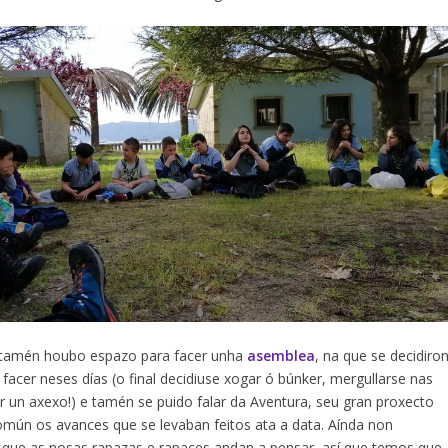
, tamén houbo espazo para facer unha
asemblea
, na que se decidiro
 facer neses días (o final decidiuse xogar ó búnker, mergullarse nas
 un axexo!) e tamén se puido falar da Aventura, seu gran proxecto
omún os avances que se levaban feitos ata a data. Aínda non
 que as nosas rapazas e rapaces andan a pensar, así que temos que