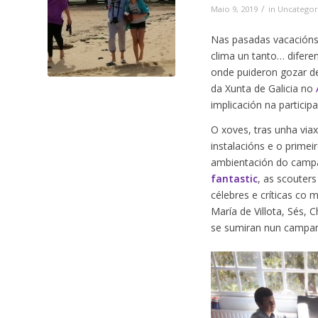
/
Maio 9, 2019
in
Uncategor
Nas pasadas vacacións
clima un tanto… difere
onde puideron gozar de 
da Xunta de Galicia no
implicación na partici
O xoves, tras unha vi
instalacións e o primei
ambientación do campa
fantastic
, as scouter
célebres e críticas co
María de Villota, Sés,
se sumiran nun campam