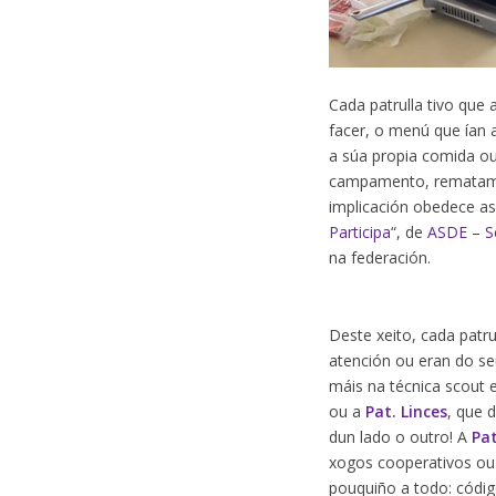
Cada patrulla tivo que
facer, o menú que ían 
a súa propia comida ou 
campamento, rematamos
implicación obedece as
Participa
“, de
ASDE – S
na federación.
Deste xeito, cada patr
atención ou eran do s
máis na técnica scout 
ou a
Pat. Linces
, que 
dun lado o outro! A
Pat
xogos cooperativos ou 
pouquiño a todo: códig