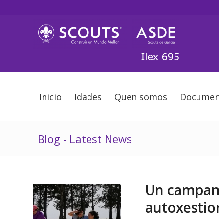
Inicio
Idades
Quen somos
Documen
Blog - Latest News
Un campam
autoxestio