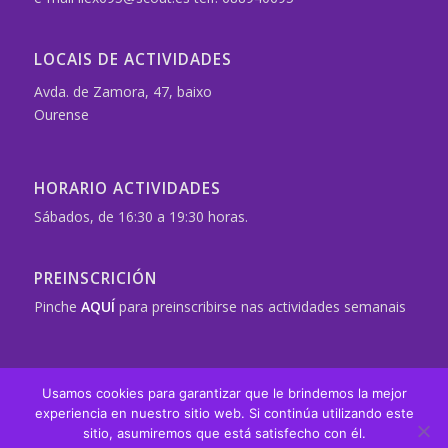
LOCAIS DE ACTIVIDADES
Avda. de Zamora, 47, baixo
Ourense
HORARIO ACTIVIDADES
Sábados, de 16:30 a 19:30 horas.
PREINSCRICIÓN
Pinche
AQUÍ
para preinscribirse nas actividades semanais
Usamos cookies para garantizar que le brindemos la mejor
experiencia en nuestro sitio web. Si continúa utilizando este
ASDE Scouts de España
| Este sitio se encuentra bajo la licencia
sitio, asumiremos que está satisfecho con él.
Creative Commons