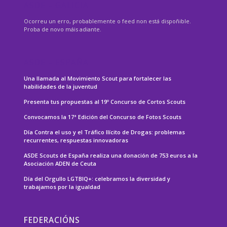
ASDE – GALICIA
Ocorreu un erro, probablemente o feed non está dispoñible.
Proba de novo máis adiante.
ASDE – ESPAÑA
Una llamada al Movimiento Scout para fortalecer las
habilidades de la juventud
Presenta tus propuestas al 19º Concurso de Cortos Scouts
Convocamos la 17ª Edición del Concurso de Fotos Scouts
Día Contra el uso y el Tráfico Ilícito de Drogas: problemas
recurrentes, respuestas innovadoras
ASDE Scouts de España realiza una donación de 753 euros a la
Asociación ADEN de Ceuta
Día del Orgullo LGTBIQ+: celebramos la diversidad y
trabajamos por la igualdad
FEDERACIÓNS