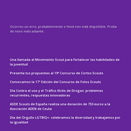
ASDE – GALICIA
Ocorreu un erro, probablemente o feed non está dispoñible. Proba
de novo máis adiante.
ASDE – ESPAÑA
Una llamada al Movimiento Scout para fortalecer las habilidades de
la juventud
Presenta tus propuestas al 19º Concurso de Cortos Scouts
Convocamos la 17ª Edición del Concurso de Fotos Scouts
Día Contra el uso y el Tráfico Ilícito de Drogas: problemas
recurrentes, respuestas innovadoras
ASDE Scouts de España realiza una donación de 753 euros a la
Asociación ADEN de Ceuta
Día del Orgullo LGTBIQ+: celebramos la diversidad y trabajamos por
la igualdad