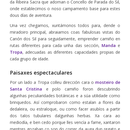
da Ribeira Sacra que adornan o Concello de Parada do Sil,
onde establecimos o noso campamento base para estes
dous días de aventura.
Una vez chegamos, xuntámonos todos para, dende o
miradoiro principal, abraiarnos coas fabulosas vistas do
Canón dos Sil para seguidamente, emprender camiño en
rutas diferentes para cada unha das sección,
Manda
e
Tropa
, adecuadas as diferentes capacidades propias de
cada grupo de idade.
Paisaxes espectaculares
Por un lado a Tropa colleu dirección cara o
mosteiro de
Santa Cristina
e polo camiño foron descubrindo
algunhas peculiaridades botánicas e a súa utilidade como
brinquedos. Así comprobaron como estalan a flores da
dedaleira, ou estraloque, ou como facer asubíos a partir
dos talos tubulares dalgunhas herbas. Xa cara ao
mediodía, e ben cedo porque lles vencía a fame, xantaron
mentres gozaban co son do correr da auga dun regato e