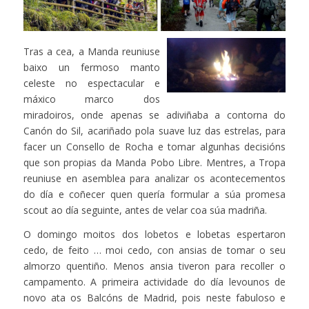
Tras a cea, a Manda reuniuse
baixo un fermoso manto
celeste no espectacular e
máxico marco dos
miradoiros, onde apenas se adiviñaba a contorna do
Canón do Sil, acariñado pola suave luz das estrelas, para
facer un Consello de Rocha e tomar algunhas decisións
que son propias da Manda Pobo Libre. Mentres, a Tropa
reuniuse en asemblea para analizar os acontecementos
do día e coñecer quen quería formular a súa promesa
scout ao día seguinte, antes de velar coa súa madriña.
O domingo moitos dos lobetos e lobetas espertaron
cedo, de feito … moi cedo, con ansias de tomar o seu
almorzo quentiño. Menos ansia tiveron para recoller o
campamento. A primeira actividade do día levounos de
novo ata os Balcóns de Madrid, pois neste fabuloso e