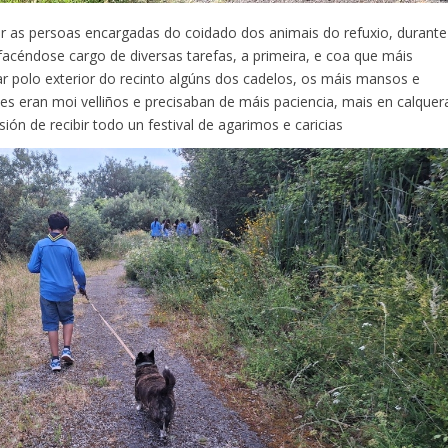
r as persoas encargadas do coidado dos animais do refuxio, durante
facéndose cargo de diversas tarefas, a primeira, e coa que máis
ar polo exterior do recinto algúns dos cadelos, os máis mansos e
es eran moi velliños e precisaban de máis paciencia, mais en calquer
ión de recibir todo un festival de agarimos e caricias