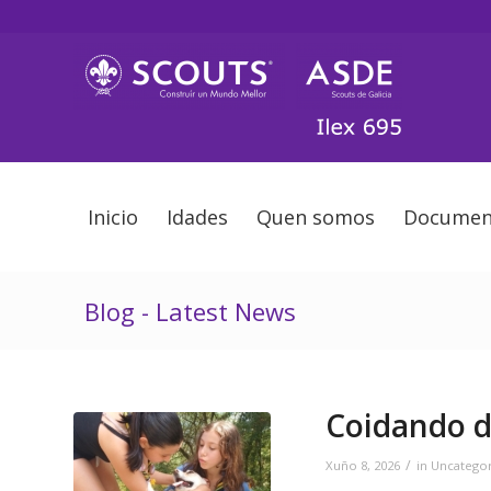
Inicio
Idades
Quen somos
Documen
Blog - Latest News
Coidando d
/
Xuño 8, 2026
in
Uncatego