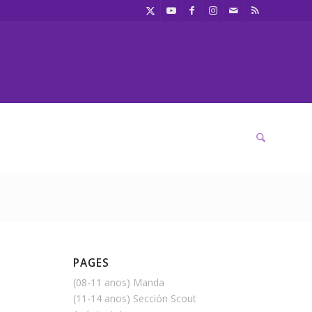
PAGES
(08-11 anos) Manda
(11-14 anos) Sección Scout