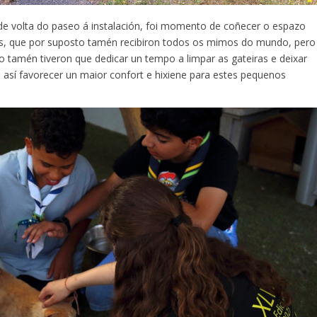
de volta do paseo á instalación, foi momento de coñecer o espazo
os, que por suposto tamén recibiron todos os mimos do mundo, pero
ño tamén tiveron que dedicar un tempo a limpar as gateiras e deixar
 así favorecer un maior confort e hixiene para estes pequenos