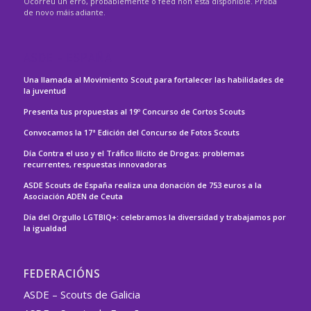
Ocorreu un erro, probablemente o feed non está dispoñible. Proba
de novo máis adiante.
ASDE – ESPAÑA
Una llamada al Movimiento Scout para fortalecer las habilidades de
la juventud
Presenta tus propuestas al 19º Concurso de Cortos Scouts
Convocamos la 17ª Edición del Concurso de Fotos Scouts
Día Contra el uso y el Tráfico Ilícito de Drogas: problemas
recurrentes, respuestas innovadoras
ASDE Scouts de España realiza una donación de 753 euros a la
Asociación ADEN de Ceuta
Día del Orgullo LGTBIQ+: celebramos la diversidad y trabajamos por
la igualdad
FEDERACIÓNS
ASDE – Scouts de Galicia