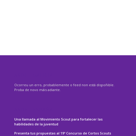
ASDE – GALICIA
Ocorreu un erro, probablemente o feed non está dispoñible.
Proba de novo máis adiante.
ASDE – ESPAÑA
Una llamada al Movimiento Scout para fortalecer las
habilidades de la juventud
Presenta tus propuestas al 19º Concurso de Cortos Scouts