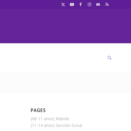
PAGES
(08-11 anos) Manda
(11-14 anos) Sección Scout