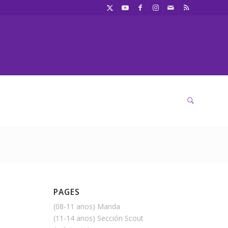
PAGES
(08-11 anos) Manda
(11-14 anos) Sección Scout