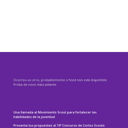
ASDE – GALICIA
Ocorreu un erro, probablemente o feed non está dispoñible.
Proba de novo máis adiante.
ASDE – ESPAÑA
Una llamada al Movimiento Scout para fortalecer las
habilidades de la juventud
Presenta tus propuestas al 19º Concurso de Cortos Scouts