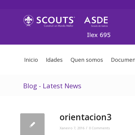
Inicio
Idades
Quen somos
Documen
Blog - Latest News
orientacion3
/
Xaneiro 7, 2016
0 Comments