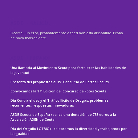
ASDE – GALICIA
Ocorreu un erro, probablemente o feed non está dispoñible. Proba
de novo máis adiante.
ASDE – ESPAÑA
Una llamada al Movimiento Scout para fortalecer las habilidades de
la juventud
Presenta tus propuestas al 19º Concurso de Cortos Scouts
Convocamos la 17ª Edición del Concurso de Fotos Scouts
Día Contra el uso y el Tráfico Ilícito de Drogas: problemas
recurrentes, respuestas innovadoras
ASDE Scouts de España realiza una donación de 753 euros a la
Asociación ADEN de Ceuta
Día del Orgullo LGTBIQ+: celebramos la diversidad y trabajamos por
la igualdad