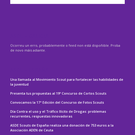
ASDE – GALICIA
Ocorreu un erro, probablemente o feed non está dispoñible. Proba
de novo máis adiante.
ASDE – ESPAÑA
Una llamada al Movimiento Scout para fortalecer las habilidades de
la juventud
Presenta tus propuestas al 19º Concurso de Cortos Scouts
Convocamos la 17ª Edición del Concurso de Fotos Scouts
Día Contra el uso y el Tráfico Ilícito de Drogas: problemas
recurrentes, respuestas innovadoras
ASDE Scouts de España realiza una donación de 753 euros a la
Asociación ADEN de Ceuta