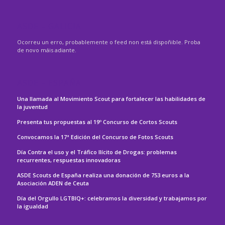
ASDE – GALICIA
Ocorreu un erro, probablemente o feed non está dispoñible. Proba
de novo máis adiante.
ASDE – ESPAÑA
Una llamada al Movimiento Scout para fortalecer las habilidades de
la juventud
Presenta tus propuestas al 19º Concurso de Cortos Scouts
Convocamos la 17ª Edición del Concurso de Fotos Scouts
Día Contra el uso y el Tráfico Ilícito de Drogas: problemas
recurrentes, respuestas innovadoras
ASDE Scouts de España realiza una donación de 753 euros a la
Asociación ADEN de Ceuta
Día del Orgullo LGTBIQ+: celebramos la diversidad y trabajamos por
la igualdad