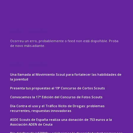
ASDE – GALICIA
Ocorreu un erro, probablemente o feed non está dispoñible. Proba
de novo máis adiante.
ASDE – ESPAÑA
Una llamada al Movimiento Scout para fortalecer las habilidades de
la juventud
Presenta tus propuestas al 19º Concurso de Cortos Scouts
Convocamos la 17ª Edición del Concurso de Fotos Scouts
Día Contra el uso y el Tráfico Ilícito de Drogas: problemas
recurrentes, respuestas innovadoras
ASDE Scouts de España realiza una donación de 753 euros a la
Asociación ADEN de Ceuta