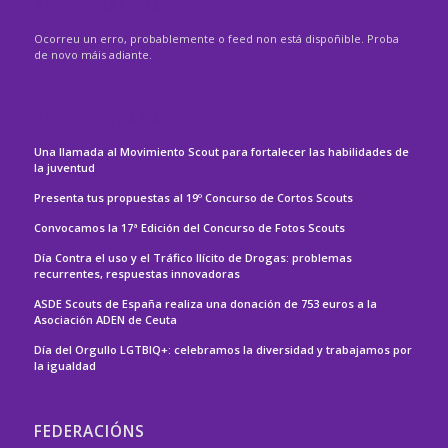
ASDE – GALICIA
Ocorreu un erro, probablemente o feed non está dispoñible. Proba
de novo máis adiante.
ASDE – ESPAÑA
Una llamada al Movimiento Scout para fortalecer las habilidades de
la juventud
Presenta tus propuestas al 19º Concurso de Cortos Scouts
Convocamos la 17ª Edición del Concurso de Fotos Scouts
Día Contra el uso y el Tráfico Ilícito de Drogas: problemas
recurrentes, respuestas innovadoras
ASDE Scouts de España realiza una donación de 753 euros a la
Asociación ADEN de Ceuta
Día del Orgullo LGTBIQ+: celebramos la diversidad y trabajamos por
la igualdad
FEDERACIÓNS