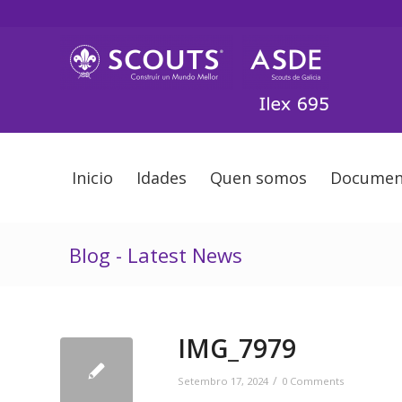
Inicio
Idades
Quen somos
Documen
Blog - Latest News
IMG_7979
/
Setembro 17, 2024
0 Comments