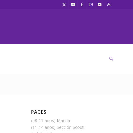
PAGES
(08-11 anos) Manda
(11-14 anos) Sección Scout