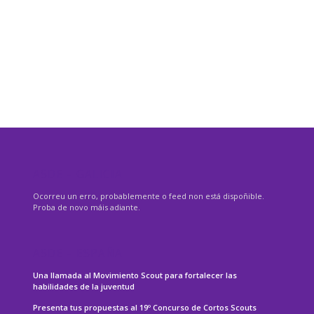
ASDE – GALICIA
Ocorreu un erro, probablemente o feed non está dispoñible.
Proba de novo máis adiante.
ASDE – ESPAÑA
Una llamada al Movimiento Scout para fortalecer las
habilidades de la juventud
Presenta tus propuestas al 19º Concurso de Cortos Scouts