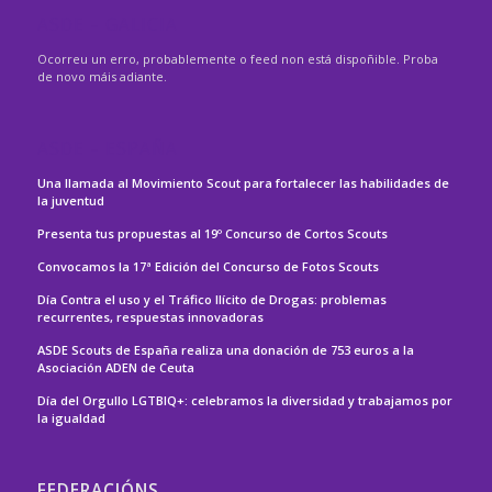
ASDE – GALICIA
Ocorreu un erro, probablemente o feed non está dispoñible. Proba
de novo máis adiante.
ASDE – ESPAÑA
Una llamada al Movimiento Scout para fortalecer las habilidades de
la juventud
Presenta tus propuestas al 19º Concurso de Cortos Scouts
Convocamos la 17ª Edición del Concurso de Fotos Scouts
Día Contra el uso y el Tráfico Ilícito de Drogas: problemas
recurrentes, respuestas innovadoras
ASDE Scouts de España realiza una donación de 753 euros a la
Asociación ADEN de Ceuta
Día del Orgullo LGTBIQ+: celebramos la diversidad y trabajamos por
la igualdad
FEDERACIÓNS