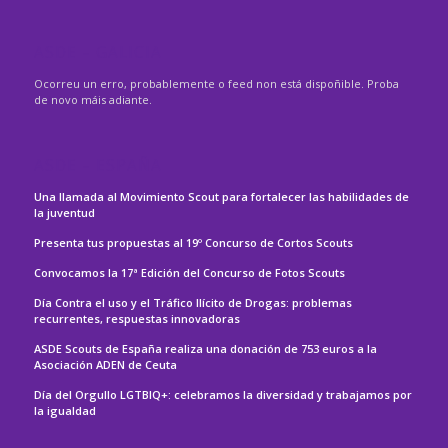
ASDE – GALICIA
Ocorreu un erro, probablemente o feed non está dispoñible. Proba
de novo máis adiante.
ASDE – ESPAÑA
Una llamada al Movimiento Scout para fortalecer las habilidades de
la juventud
Presenta tus propuestas al 19º Concurso de Cortos Scouts
Convocamos la 17ª Edición del Concurso de Fotos Scouts
Día Contra el uso y el Tráfico Ilícito de Drogas: problemas
recurrentes, respuestas innovadoras
ASDE Scouts de España realiza una donación de 753 euros a la
Asociación ADEN de Ceuta
Día del Orgullo LGTBIQ+: celebramos la diversidad y trabajamos por
la igualdad