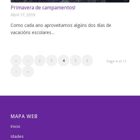
Primavera de campamentos!
Abril 17, 2019
Como cada ano aproveitamos algúns dos días de
vacacións escolares…
«
‹
2
3
4
5
6
Page 4 of 11
›
»
MAPA WEB
Inicio
Idades